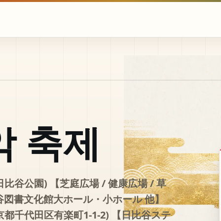
악 축제
日比谷公園) 【芝庭広場 / 健康広場 / 草
 日比谷図書文化館大ホール・小ホール 他】
京都千代田区有楽町1-1-2) 【日比谷ステ