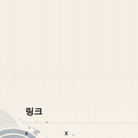
링크
X
X