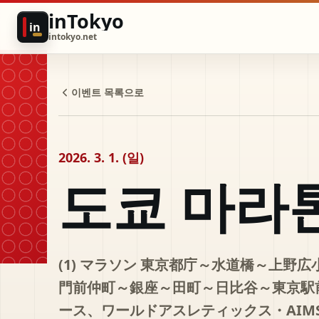
inTokyo
in
intokyo.net
이벤트 목록으로
2026. 3. 1. (일)
도쿄 마라
(1) マラソン 東京都庁～水道橋～上
門前仲町～銀座～田町～日比谷～東京駅前
ース、ワールドアスレティックス・AIMS/認