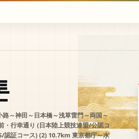
톤
野広小路～神田～日本橋～浅草雷門～両国～
・行幸通り (日本陸上競技連盟/公認コ
証コース) (2) 10.7km 東京都庁～水