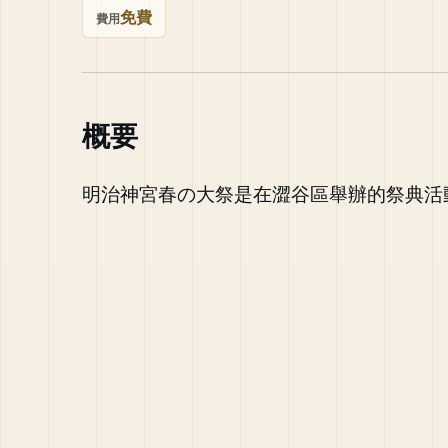
免費
費用
概要
明治神宮春の大祭是在澀谷區舉辦的祭典活