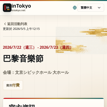
inTokyo
in
繁體中文
intokyo.net
返回活動列表
更新於 2026/5/5 上午12:15
2026/7/22（週三） - 2026/7/23（週四）
巴黎音樂節
会場：文京シビックホール 大ホール
付費
費用