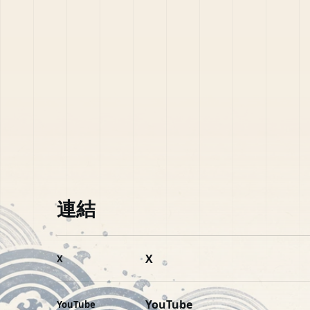
連結
X
X
YouTube
YouTube