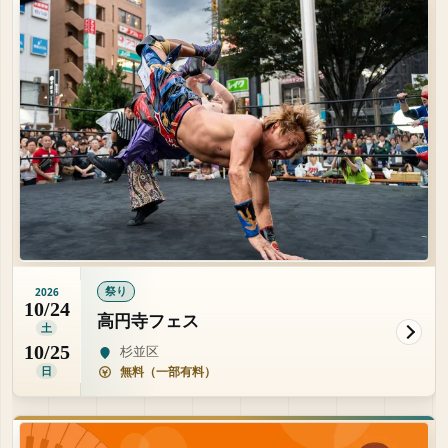
祭り
2026
10/24
高円寺フェス
土
10/25
杉並区
日
無料（一部有料）