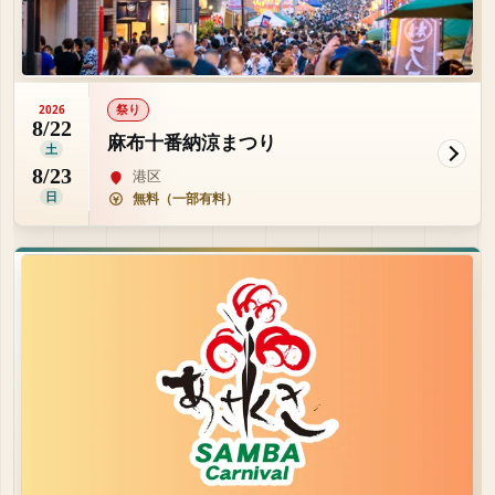
祭り
2026
8/22
麻布十番納涼まつり
土
8/23
港区
日
無料（一部有料）