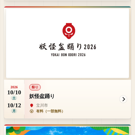
祭り
2026
10/10
妖怪盆踊り
土
10/12
立川市
月
有料（一部無料）