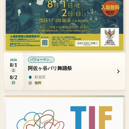
パフォーマンス
2026
8/1
阿佐ヶ谷バリ舞踊祭
土
8/2
杉並区
日
無料