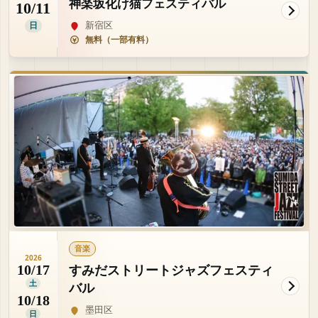
神楽坂化け猫フェスティバル
10/11
新宿区
日
無料（一部有料）
音楽
2026
すみだストリートジャズフェスティ
10/17
土
バル
10/18
墨田区
日