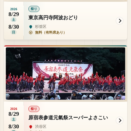
祭り
2026
8/29
東京高円寺阿波おどり
土
8/30
杉並区
日
無料（有料席あり）
祭り
2026
8/29
原宿表参道元氣祭スーパーよさこい
土
8/30
渋谷区