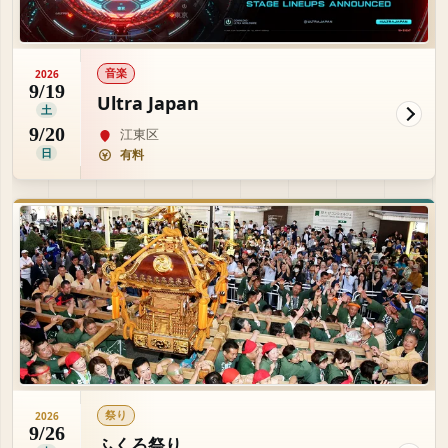
音楽
2026
9/19
Ultra Japan
土
9/20
江東区
日
有料
祭り
2026
9/26
ふくろ祭り