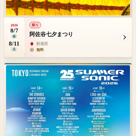
祭り
2026
8/7
阿佐谷七夕まつり
金
8/11
杉並区
火
無料