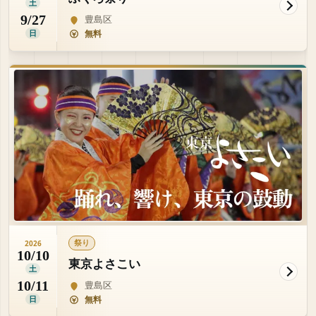
土
9/27
豊島区
日
無料
祭り
2026
10/10
東京よさこい
土
10/11
豊島区
日
無料