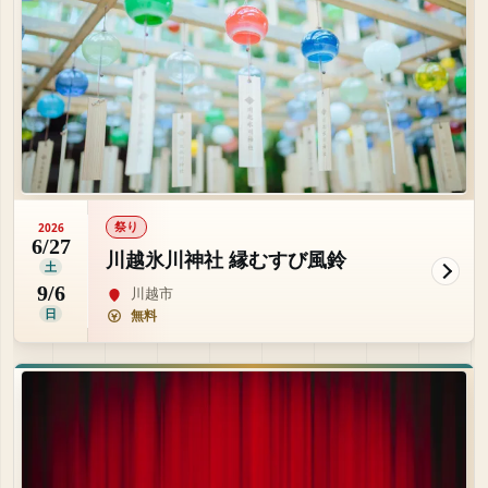
祭り
2026
6/27
川越氷川神社 縁むすび風鈴
土
9/6
川越市
日
無料