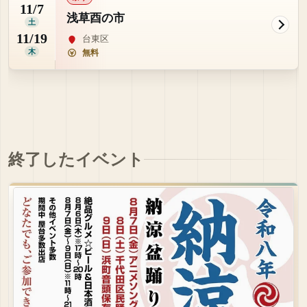
11/7
浅草酉の市
土
11/19
台東区
木
無料
終了したイベント