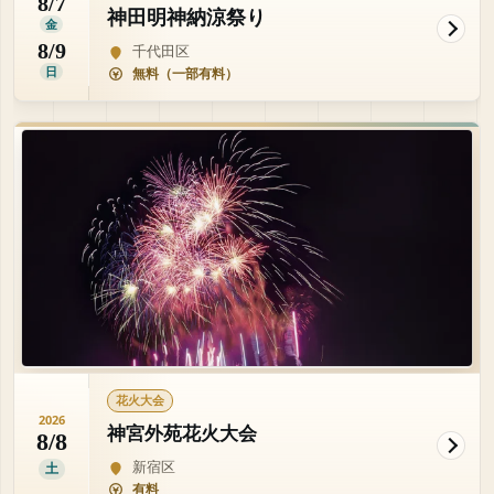
8/7
神田明神納涼祭り
金
8/9
千代田区
日
無料（一部有料）
花火大会
2026
神宮外苑花火大会
8/8
新宿区
土
有料