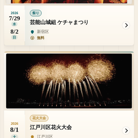
祭り
2026
7/29
芸能山城組 ケチャまつり
水
8/2
新宿区
日
無料
花火大会
2026
江戸川区花火大会
8/1
江戸川区
土