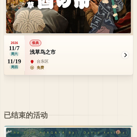
祭典
2026
11/7
浅草鸟之市
周六
11/19
台东区
周四
免费
已结束的活动