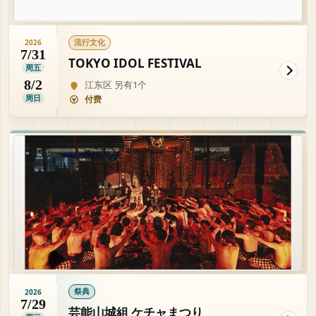
流行文化
2026
7/31
TOKYO IDOL FESTIVAL
周五
8/2
江东区 另有1个
周日
付费
祭典
2026
7/29
芸能山城組 ケチャまつり