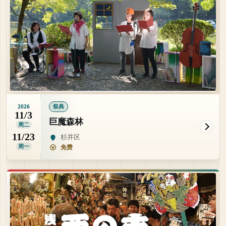
祭典
2026
11/3
巨魔森林
周二
11/23
杉并区
周一
免费