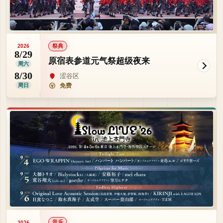
祭典
2026
8/29
原宿表参道元气祭超级夜来
周六
8/30
涩谷区
周日
免费
音乐
2026