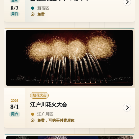
周三
8/2
新宿区
周日
免费
烟花大会
2026
江户川花火大会
8/1
江户川区
周六
免费，可购买付费席位