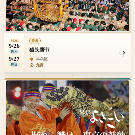
祭典
2026
9/26
猫头鹰节
周六
9/27
丰岛区
周日
免费