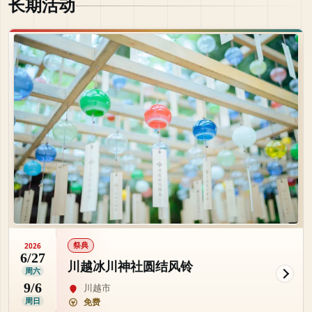
长期活动
祭典
2026
6/27
川越冰川神社圆结风铃
周六
9/6
川越市
周日
免费