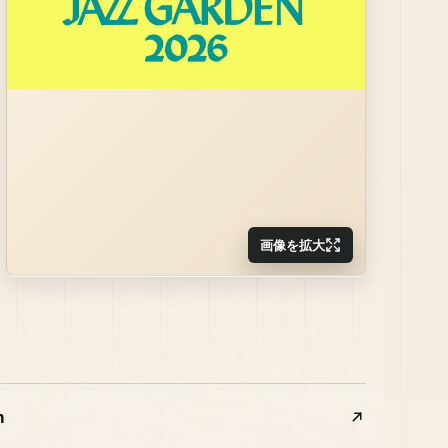
画像を拡大
m