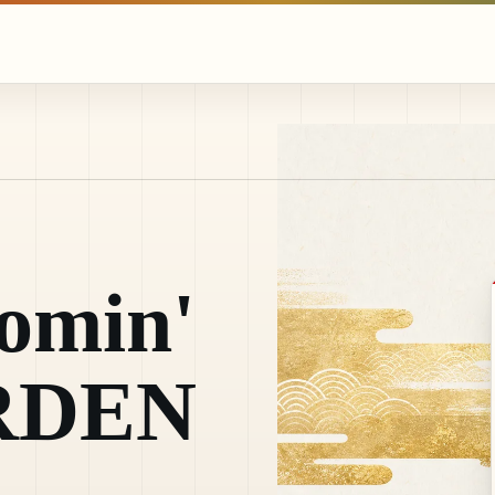
omin'
RDEN