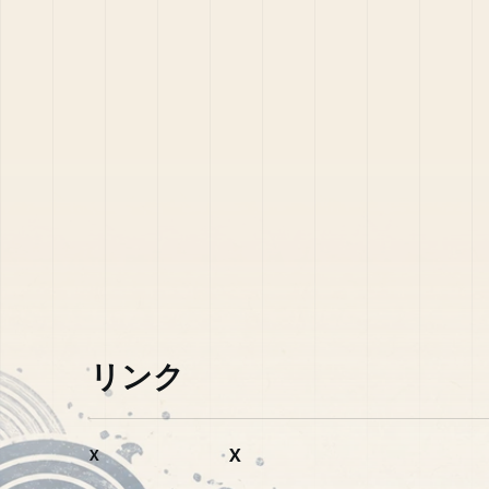
リンク
X
X