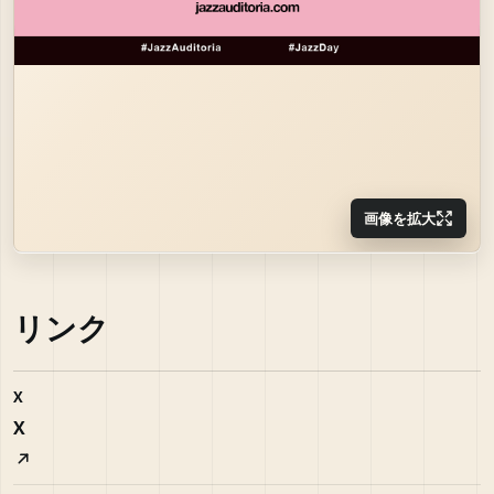
画像を拡大
リンク
X
X