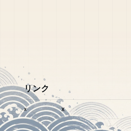
リンク
X
X