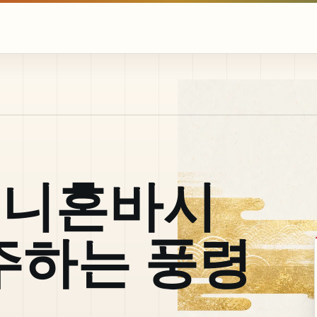
O 니혼바시
주하는 풍령