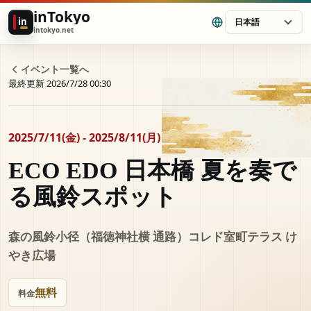
inTokyo
in
日本語
intokyo.net
イベント一覧へ
最終更新 2026/7/28 00:30
2025/7/11(金) - 2025/8/11(月)
ECO EDO 日本橋 夏を奏で
る風鈴スポット
森の風鈴小径（福徳神社横 通路）コレド室町テラス け
やき広場
無料
料金