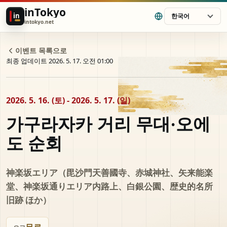
inTokyo
in
한국어
intokyo.net
이벤트 목록으로
최종 업데이트 2026. 5. 17. 오전 01:00
2026. 5. 16. (토) - 2026. 5. 17. (일)
가구라자카 거리 무대·오에
도 순회
神楽坂エリア（毘沙門天善國寺、赤城神社、矢来能楽
堂、神楽坂通りエリア内路上、白銀公園、歴史的名所
旧跡 ほか）