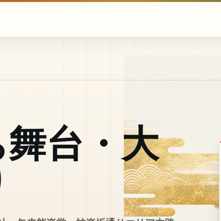
ち舞台・大
り