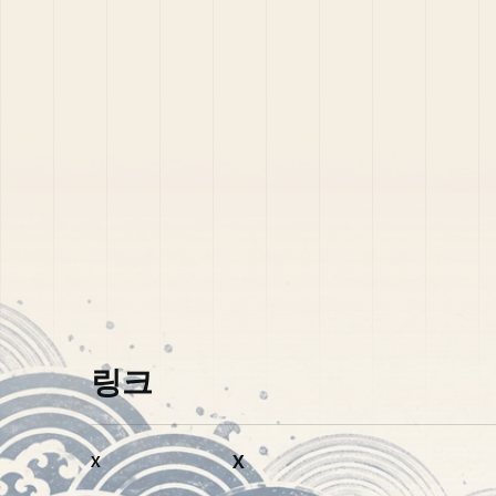
링크
X
X