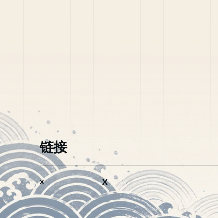
链接
X
X