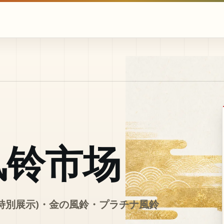
风铃市场
(特別展示)・金の風鈴・プラチナ風鈴