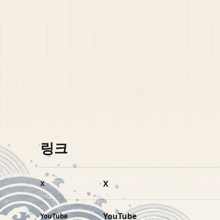
링크
X
X
YouTube
YouTube