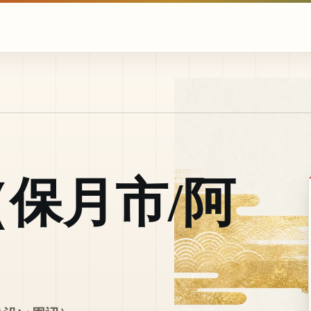
保月市/阿