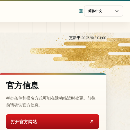
简体中文
更新于 2026/6/3 01:00
官方信息
举办条件和报名方式可能在活动临近时变更。前往
前请确认官方信息。
打开官方网站