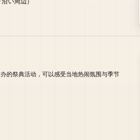
り沿い周辺）
举办的祭典活动，可以感受当地热闹氛围与季节