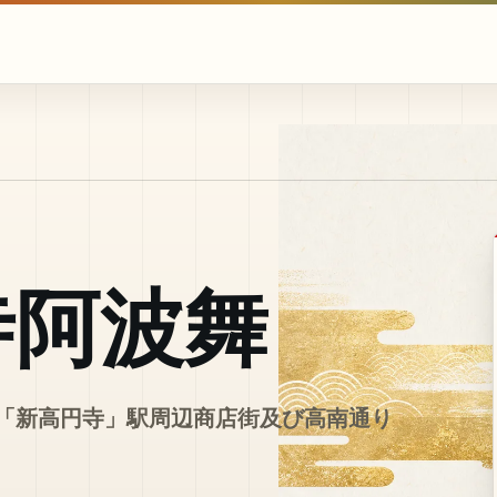
寺阿波舞
線「新高円寺」駅周辺商店街及び高南通り