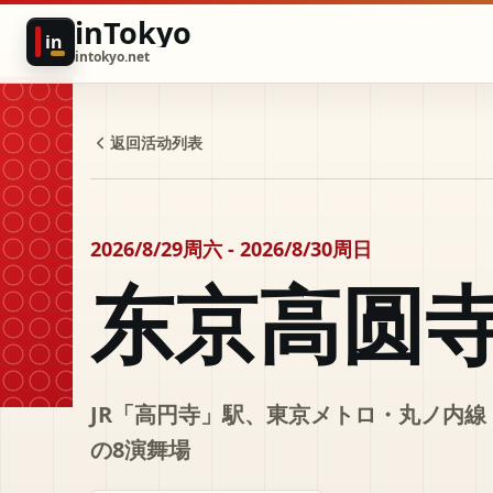
inTokyo
in
intokyo.net
返回活动列表
2026/8/29周六 - 2026/8/30周日
东京高圆
JR「高円寺」駅、東京メトロ・丸ノ内
の8演舞場