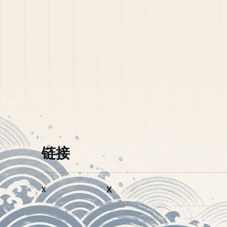
链接
X
X