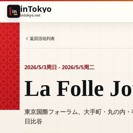
inTokyo
in
intokyo.net
返回活动列表
2026/5/3周日 - 2026/5/5周二
La Folle 
東京国際フォーラム、大手町・丸の内・
日比谷