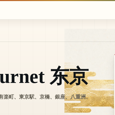
Journet 东京
有楽町、東京駅、京橋、銀座、八重洲、