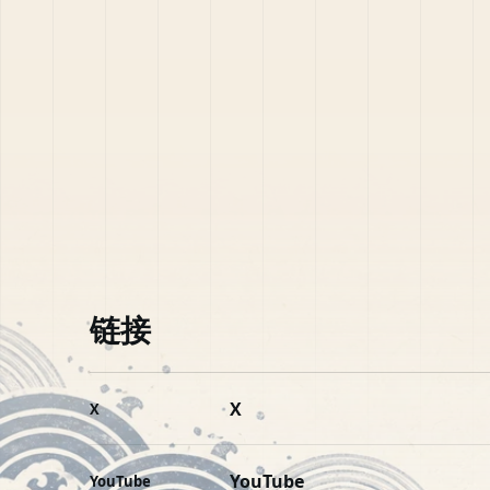
链接
X
X
YouTube
YouTube