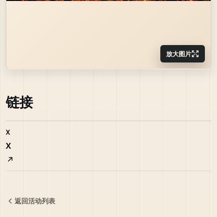
放大图片
链接
X
X
返回活动列表