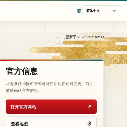
简体中文
更新于 2026/7/25 02:00
官方信息
举办条件和报名方式可能在活动临近时变更。前往
前请确认官方信息。
打开官方网站
查看地图