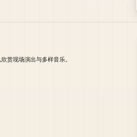
可以欣赏现场演出与多样音乐。