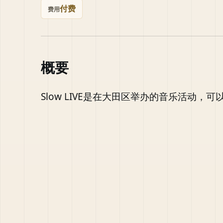
付费
费用
概要
Slow LIVE是在大田区举办的音乐活动，