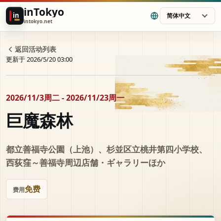
inTokyo
in
简体中文
intokyo.net
返回活动列表
更新于 2026/5/20 03:00
2026/11/3周二 - 2026/11/23周一
巨魔森林
都立善福寺公園（上池）、杉並区立桃井第四小学校、
西荻窪～善福寺周辺店舗・ギャラリーほか
免费
费用