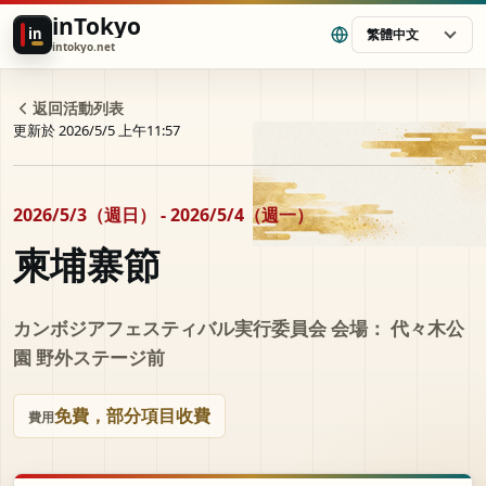
inTokyo
in
繁體中文
intokyo.net
返回活動列表
更新於 2026/5/5 上午11:57
2026/5/3（週日） - 2026/5/4（週一）
柬埔寨節
カンボジアフェスティバル実行委員会 会場： 代々木公
園 野外ステージ前
免費，部分項目收費
費用