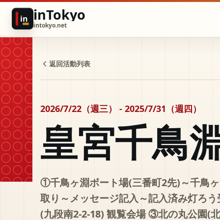
inTokyo
in
intokyo.net
返回活動列表
2026/7/22（週三） - 2025/7/31（週四）
皇宮千鳥
①千鳥ヶ淵ボート場(三番町2先)～千鳥
取り～メッセージ記入～記入済み灯ろう
(九段南2-2-18) 観覧会場 ③北の丸公園(