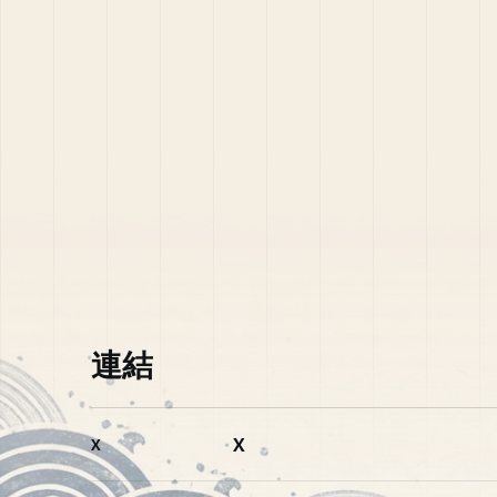
連結
X
X