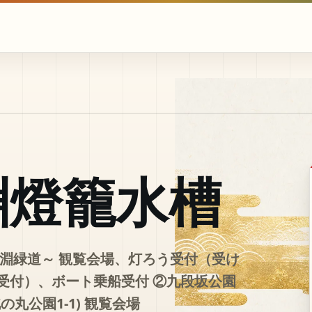
淵燈籠水槽
ヶ淵緑道～ 観覧会場、灯ろう受付（受け
受付）、ボート乗船受付 ②九段坂公園
北の丸公園1-1) 観覧会場