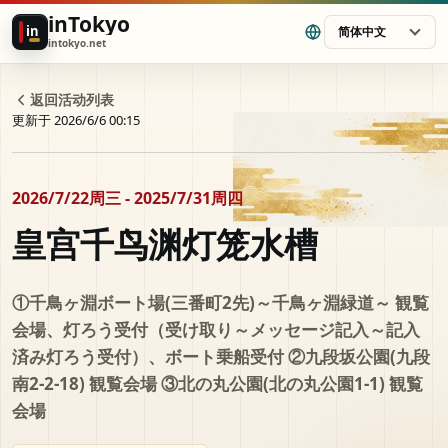
inTokyo
in
简体中文
intokyo.net
返回活动列表
更新于 2026/6/6 00:15
2026/7/22周三 - 2025/7/31周四
皇宫千鸟渊灯笼水槽
①千鳥ヶ淵ボート場(三番町2先)～千鳥ヶ淵緑道～ 観覧
会場、灯ろう受付（受け取り～メッセージ記入～記入
済み灯ろう受付）、ボート乗船受付 ②九段坂公園(九段
南2-2-18) 観覧会場 ③北の丸公園(北の丸公園1-1) 観覧
会場