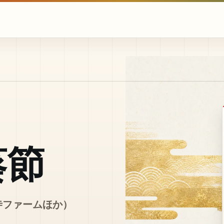
葵節
寺ファームほか）