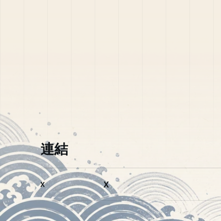
連結
X
X