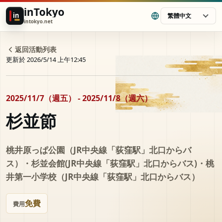
inTokyo
in
繁體中文
intokyo.net
返回活動列表
更新於 2026/5/14 上午12:45
2025/11/7（週五） - 2025/11/8（週六）
杉並節
桃井原っぱ公園（JR中央線「荻窪駅」北口からバ
ス）・杉並会館(JR中央線「荻窪駅」北口からバス)・桃
井第一小学校（JR中央線「荻窪駅」北口からバス）
免費
費用