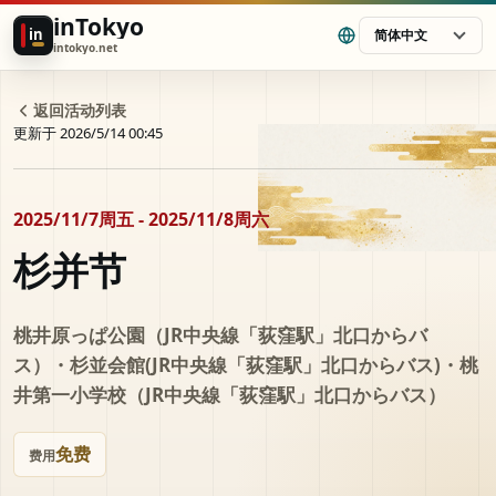
inTokyo
in
简体中文
intokyo.net
返回活动列表
更新于 2026/5/14 00:45
2025/11/7周五 - 2025/11/8周六
杉并节
桃井原っぱ公園（JR中央線「荻窪駅」北口からバ
ス）・杉並会館(JR中央線「荻窪駅」北口からバス)・桃
井第一小学校（JR中央線「荻窪駅」北口からバス）
免费
费用