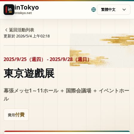
inTokyo
in
繁體中文
intokyo.net
返回活動列表
更新於 2026/5/4 上午02:18
2025/9/25（週四） - 2025/9/28（週日）
東京遊戲展
幕張メッセ1～11ホール ＋ 国際会議場 ＋ イベントホー
ル
付費
費用