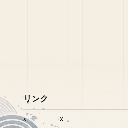
リンク
X
X