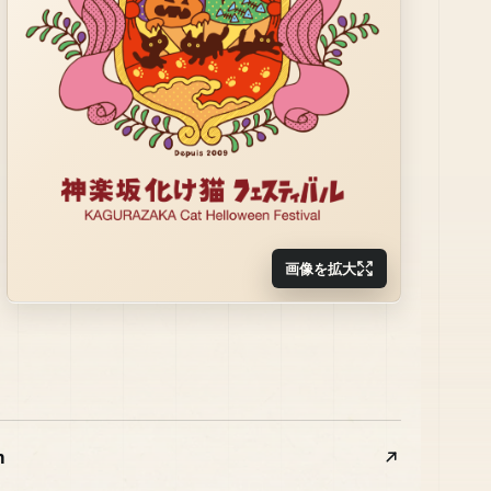
画像を拡大
m