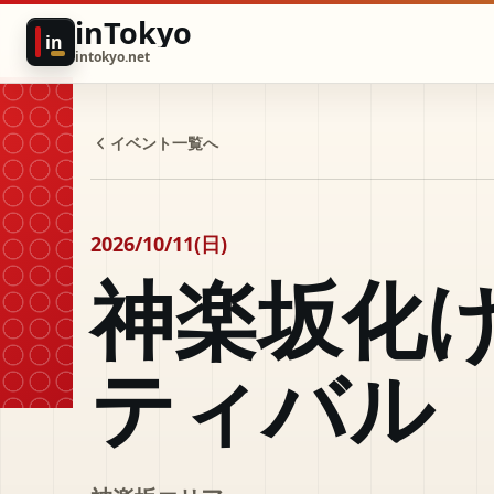
inTokyo
in
intokyo.net
イベント一覧へ
2026/10/11(日)
神楽坂化
ティバル