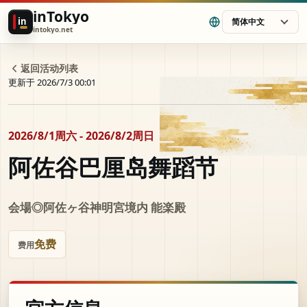
inTokyo
in
简体中文
intokyo.net
返回活动列表
更新于 2026/7/3 00:01
2026/8/1周六 - 2026/8/2周日
阿佐谷巴厘岛舞蹈节
会場◎阿佐ヶ谷神明宮境内 能楽殿
免费
费用