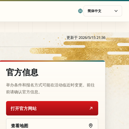
简体中文
更新于 2026/5/15 21:36
官方信息
举办条件和报名方式可能在活动临近时变更。前往
前请确认官方信息。
打开官方网站
查看地图