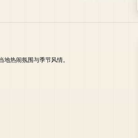
当地热闹氛围与季节风情。