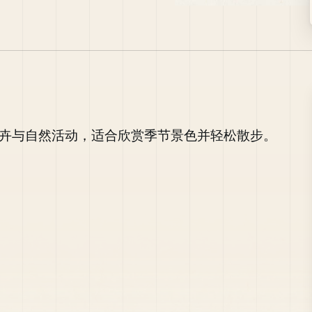
花卉与自然活动，适合欣赏季节景色并轻松散步。