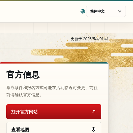
简体中文
更新于 2026/5/4 01:41
官方信息
举办条件和报名方式可能在活动临近时变更。前往
前请确认官方信息。
打开官方网站
查看地图