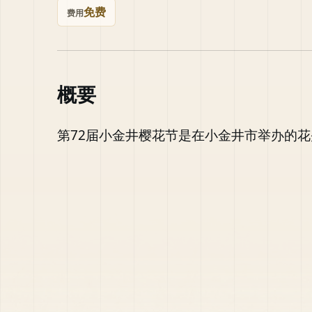
免费
费用
概要
第72届小金井樱花节是在小金井市举办的