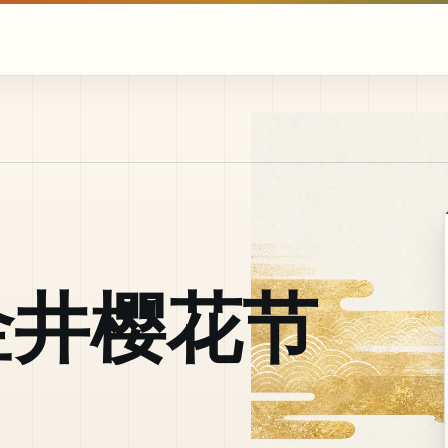
金井樱花节