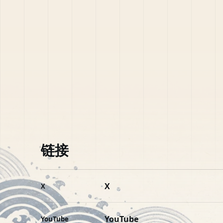
链接
X
X
YouTube
YouTube