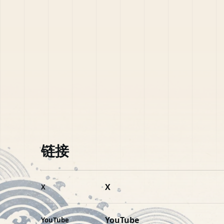
链接
X
X
YouTube
YouTube