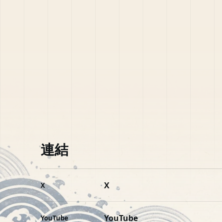
連結
X
X
YouTube
YouTube