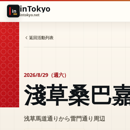
inTokyo
in
intokyo.net
返回活動列表
2026/8/29（週六）
淺草桑巴
浅草馬道通りから雷門通り周辺