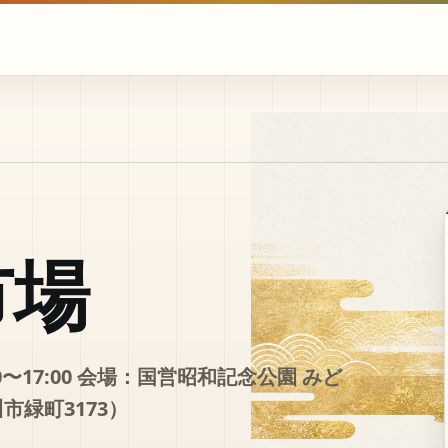
市場
30〜17:00 会場：国営昭和記念公園 みど
市緑町3173）