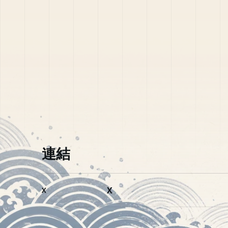
連結
X
X