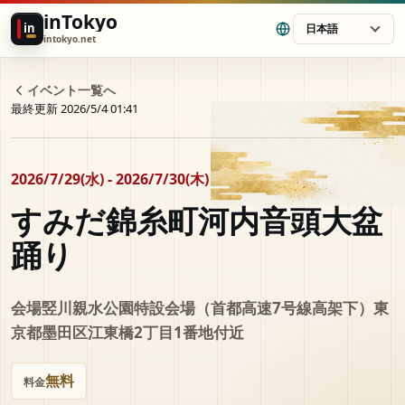
inTokyo
in
日本語
intokyo.net
イベント一覧へ
最終更新 2026/5/4 01:41
2026/7/29(水) - 2026/7/30(木)
すみだ錦糸町河内音頭大盆
踊り
会場竪川親水公園特設会場（首都高速7号線高架下）東
京都墨田区江東橋2丁目1番地付近
無料
料金