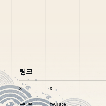
링크
X
X
YouTube
YouTube