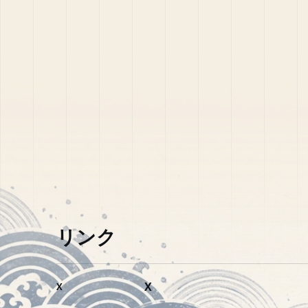
リンク
X
X