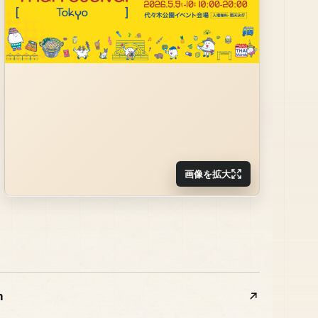
画像を拡大
m