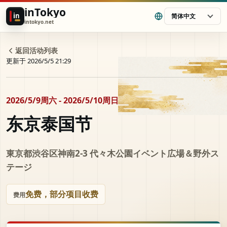
inTokyo
in
简体中文
intokyo.net
返回活动列表
更新于 2026/5/5 21:29
2026/5/9周六 - 2026/5/10周日
东京泰国节
東京都渋谷区神南2-3 代々⽊公園イベント広場＆野外ス
テージ
免费，部分项目收费
费用